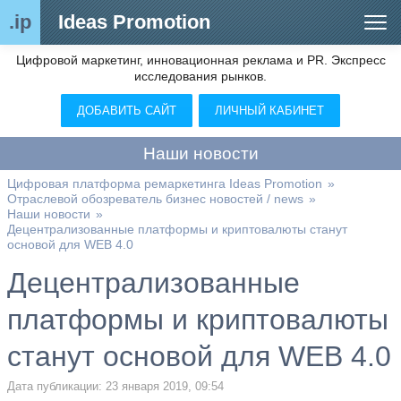
.ip
Ideas Promotion
Цифровой маркетинг, инновационная реклама и PR. Экспресс
Сегменты рынка
исследования рынков.
Цифровой ремаркетинг (анализ рынка)
ДОБАВИТЬ САЙТ
ЛИЧНЫЙ КАБИНЕТ
Отраслевой обозреватель
Наши новости
Видео
Цифровая платформа ремаркетинга Ideas Promotion
»
Отраслевой обозреватель бизнес новостей / news
»
О нас
Наши новости
»
Децентрализованные платформы и криптовалюты станут
Контакты
основой для WEB 4.0
Децентрализованные
платформы и криптовалюты
станут основой для WEB 4.0
Дата публикации: 23 января 2019, 09:54