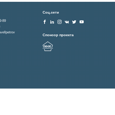
Соц.сети
9-89
u
vellpetrov
Спонсор проекта