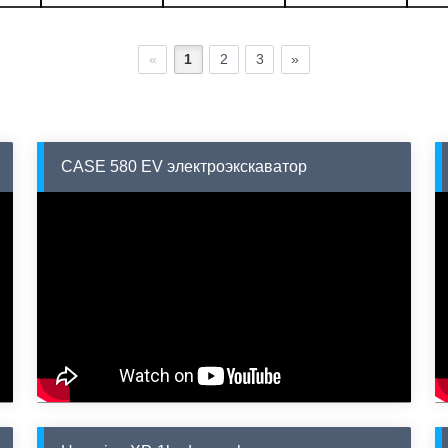
«
1
2
3
»
CASE 580 EV электроэкскаватор