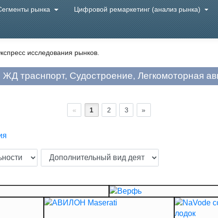
Сегменты рынка
Цифровой ремаркетинг (анализ рынка)
кспресс исследования рынков.
 ЖД траснпорт, Судостроение, Легкомоторная ави
«
1
2
3
»
ия