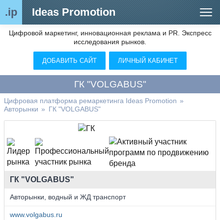
.ip
Ideas Promotion
Цифровой маркетинг, инновационная реклама и PR. Экспресс
Сегменты рынка
исследования рынков.
Цифровой ремаркетинг (анализ рынка)
ДОБАВИТЬ САЙТ
ЛИЧНЫЙ КАБИНЕТ
Отраслевой обозреватель
ГК "VOLGABUS"
Видео
Цифровая платформа ремаркетинга Ideas Promotion
»
Авторынки
»
ГК "VOLGABUS"
О нас
Контакты
ГК "VOLGABUS"
Авторынки, водный и ЖД транспорт
www.volgabus.ru