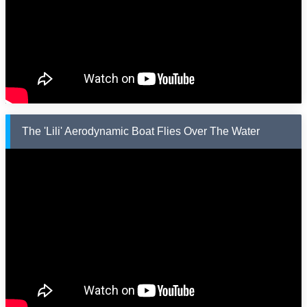
The 'Lili' Aerodynamic Boat Flies Over The Water