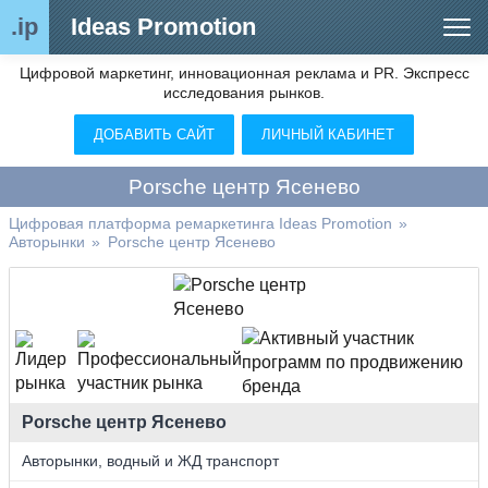
.ip
Ideas Promotion
Цифровой маркетинг, инновационная реклама и PR. Экспресс
Сегменты рынка
исследования рынков.
Цифровой ремаркетинг (анализ рынка)
ДОБАВИТЬ САЙТ
ЛИЧНЫЙ КАБИНЕТ
Отраслевой обозреватель
Porsche центр Ясенево
Видео
Цифровая платформа ремаркетинга Ideas Promotion
»
Авторынки
»
Porsche центр Ясенево
О нас
Контакты
Porsche центр Ясенево
Авторынки, водный и ЖД транспорт