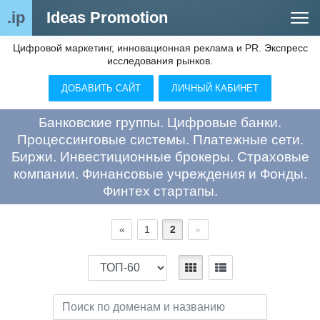
.ip
Ideas Promotion
Цифровой маркетинг, инновационная реклама и PR. Экспресс
Сегменты рынка
исследования рынков.
Цифровой ремаркетинг (анализ рынка)
ДОБАВИТЬ САЙТ
ЛИЧНЫЙ КАБИНЕТ
Отраслевой обозреватель
Банковские группы. Цифровые банки.
Видео
Процессинговые системы. Платежные сети.
Биржи. Инвестиционные брокеры. Страховые
О нас
компании. Финансовые учреждения и Фонды.
Финтех стартапы.
Контакты
«
1
2
»