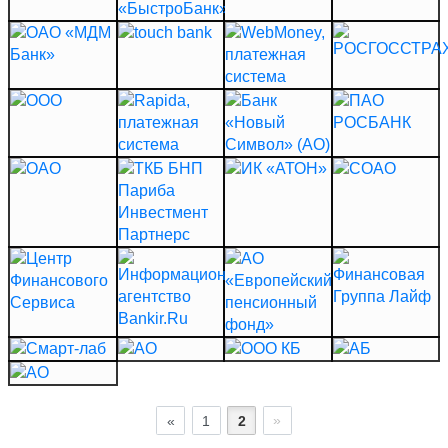
«
1
2
»