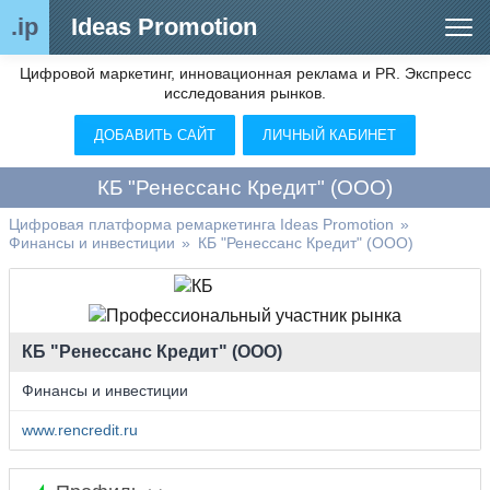
.ip
Ideas Promotion
Цифровой маркетинг, инновационная реклама и PR. Экспресс
Сегменты рынка
исследования рынков.
Цифровой ремаркетинг (анализ рынка)
ДОБАВИТЬ САЙТ
ЛИЧНЫЙ КАБИНЕТ
Отраслевой обозреватель
КБ "Ренессанс Кредит" (ООО)
Видео
Цифровая платформа ремаркетинга Ideas Promotion
»
Финансы и инвестиции
»
КБ "Ренессанс Кредит" (ООО)
О нас
Контакты
КБ "Ренессанс Кредит" (ООО)
Финансы и инвестиции
www.rencredit.ru