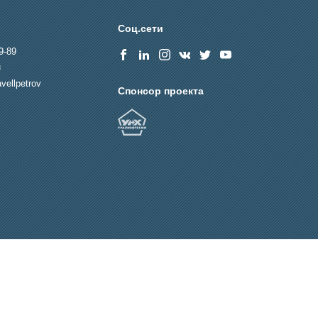
Соц.сети
9-89
u
vellpetrov
Спонсор проекта