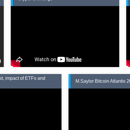
ast, impact of ETFs and
M.Saylor Bitcoin Atlantis 