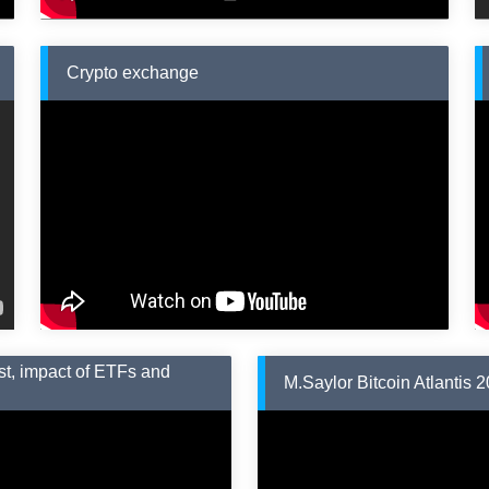
Crypto exchange
ast, impact of ETFs and
M.Saylor Bitcoin Atlantis 