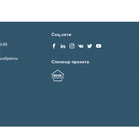
Соц.сети
9-89
u
vellpetrov
Спонсор проекта