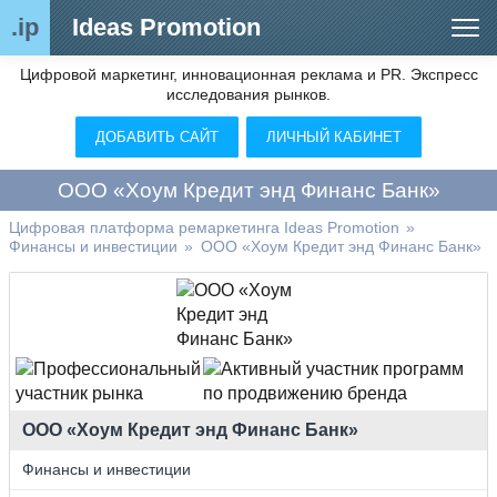
.ip
Ideas Promotion
Цифровой маркетинг, инновационная реклама и PR. Экспресс
Сегменты рынка
исследования рынков.
Цифровой ремаркетинг (анализ рынка)
ДОБАВИТЬ САЙТ
ЛИЧНЫЙ КАБИНЕТ
Отраслевой обозреватель
ООО «Хоум Кредит энд Финанс Банк»
Видео
Цифровая платформа ремаркетинга Ideas Promotion
»
Финансы и инвестиции
»
ООО «Хоум Кредит энд Финанс Банк»
О нас
Контакты
ООО «Хоум Кредит энд Финанс Банк»
Финансы и инвестиции