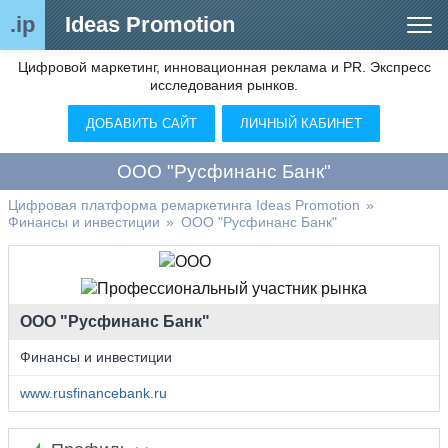
.ip
Ideas Promotion
Цифровой маркетинг, инновационная реклама и PR. Экспресс
Сегменты рынка
исследования рынков.
Цифровой ремаркетинг (анализ рынка)
ДОБАВИТЬ САЙТ
ЛИЧНЫЙ КАБИНЕТ
Отраслевой обозреватель
ООО "Русфинанс Банк"
Видео
Цифровая платформа ремаркетинга Ideas Promotion
»
Финансы и инвестиции
»
ООО "Русфинанс Банк"
О нас
Контакты
ООО "Русфинанс Банк"
Финансы и инвестиции
www.rusfinancebank.ru