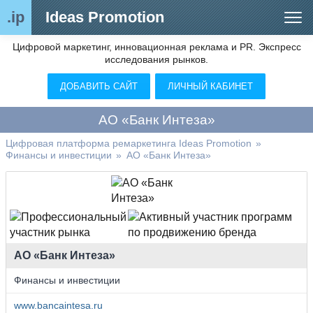
.ip
Ideas Promotion
Цифровой маркетинг, инновационная реклама и PR. Экспресс
Сегменты рынка
исследования рынков.
Цифровой ремаркетинг (анализ рынка)
ДОБАВИТЬ САЙТ
ЛИЧНЫЙ КАБИНЕТ
Отраслевой обозреватель
АО «Банк Интеза»
Видео
Цифровая платформа ремаркетинга Ideas Promotion
»
Финансы и инвестиции
»
АО «Банк Интеза»
О нас
Контакты
АО «Банк Интеза»
Финансы и инвестиции
www.bancaintesa.ru