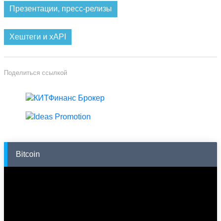
на Бирже «Санкт-Петербург являются биржевые товары
Презентации, пресс-релизы
(нефтепродукты, металлы, лес и лесоматериалы,
минеральные удобрения, зерно, сахар, каменный уголь,
нерудные материалы, стройматериалы), квоты на водные
Хештеги и xAPI
биоресурсы и фьючерсы на валютные пары. В апреле 2010
года на Бирже стартовали первые в России торги
беспоставочным фьючерсом на дизель.
Поделиться ссылкой
Bitcoin