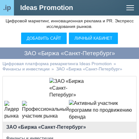
.ip
Ideas Promotion
Цифровой маркетинг, инновационная реклама и PR. Экспресс
Сегменты рынка
исследования рынков.
Цифровой ремаркетинг (анализ рынка)
ДОБАВИТЬ САЙТ
ЛИЧНЫЙ КАБИНЕТ
Отраслевой обозреватель
ЗАО «Биржа «Санкт-Петербург»
Видео
Цифровая платформа ремаркетинга Ideas Promotion
»
Финансы и инвестиции
»
ЗАО «Биржа «Санкт-Петербург»
О нас
Контакты
ЗАО «Биржа «Санкт-Петербург»
Финансы и инвестиции