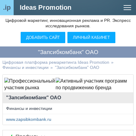
.ip
Ideas Promotion
Цифровой маркетинг, инновационная реклама и PR. Экспресс
Сегменты рынка
исследования рынков.
Цифровой ремаркетинг (анализ рынка)
ДОБАВИТЬ САЙТ
ЛИЧНЫЙ КАБИНЕТ
Отраслевой обозреватель
"Запсибкомбанк" ОАО
Видео
Цифровая платформа ремаркетинга Ideas Promotion
»
Финансы и инвестиции
»
"Запсибкомбанк" ОАО
О нас
Контакты
"Запсибкомбанк" ОАО
Финансы и инвестиции
www.zapsibkombank.ru