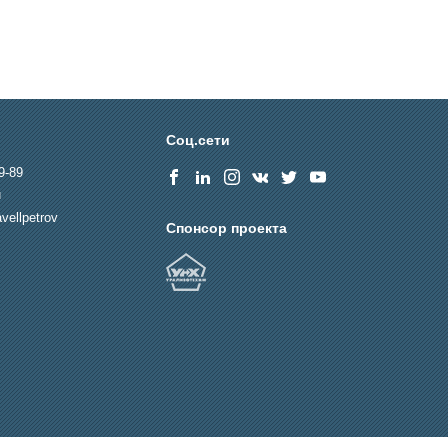
Соц.сети
9-89
u
vellpetrov
Спонсор проекта