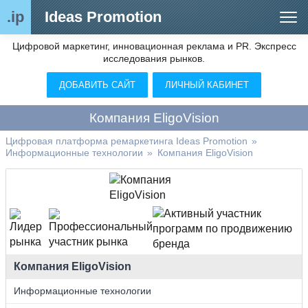
.ip
Ideas Promotion
Цифровой маркетинг, инновационная реклама и PR. Экспресс
Сегменты рынка
исследования рынков.
Цифровой ремаркетинг (анализ рынка)
ДОБАВИТЬ САЙТ
ЛИЧНЫЙ КАБИНЕТ
Отраслевой обозреватель
Компания EligoVision
Видео
Цифровая платформа ремаркетинга Ideas Promotion
»
Информационные технологии
»
Компания EligoVision
О нас
Контакты
Компания EligoVision
Информационные технологии