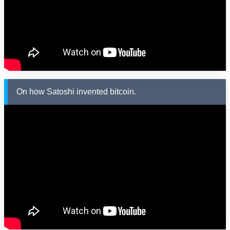
On how Satoshi invented bitcoin.