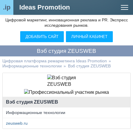
.ip
Ideas Promotion
Цифровой маркетинг, инновационная реклама и PR. Экспресс
Сегменты рынка
исследования рынков.
Цифровой ремаркетинг (анализ рынка)
ДОБАВИТЬ САЙТ
ЛИЧНЫЙ КАБИНЕТ
Отраслевой обозреватель
Вэб студия ZEUSWEB
Видео
Цифровая платформа ремаркетинга Ideas Promotion
»
Информационные технологии
»
Вэб студия ZEUSWEB
О нас
Контакты
Вэб студия ZEUSWEB
Информационные технологии
zeusweb.ru