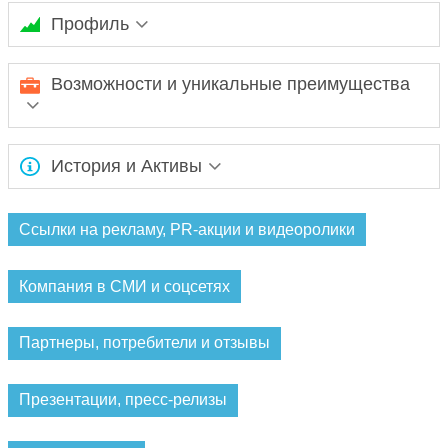
Профиль
Создание сайтов и продвижение в ТОП.
Возможности и уникальные преимущества
Высокий CTR при низкой стоимости клика. При создании
История и Активы
сайтов под ключ грамотно собираем семантическое ядро,
позволяющее быстро вывести сайт в ТОП.
Ожидается заполнение информации...
Ссылки на рекламу, PR-акции и видеоролики
Компания в СМИ и соцсетях
Партнеры, потребители и отзывы
Презентации, пресс-релизы