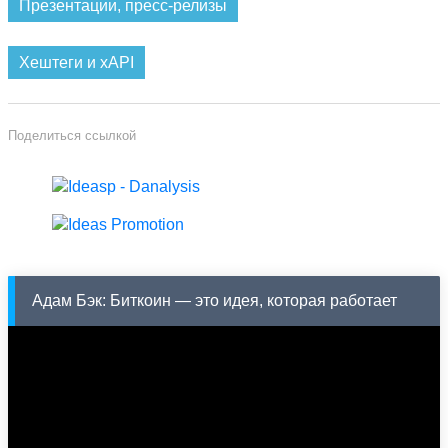
Презентации, пресс-релизы
нашими специалистами.
Федеральный технический центр по АТС
Хештеги и xAPI
Panasonic
- гарантия квалифицированной установки и
обслуживания
Федеральный тренинговый центр по АТС
Поделиться ссылкой
Panasonic
- обучение установке и
администрированию АТС с предоставлением
сертификата производителя
Адам Бэк: Биткоин — это идея, которая работает