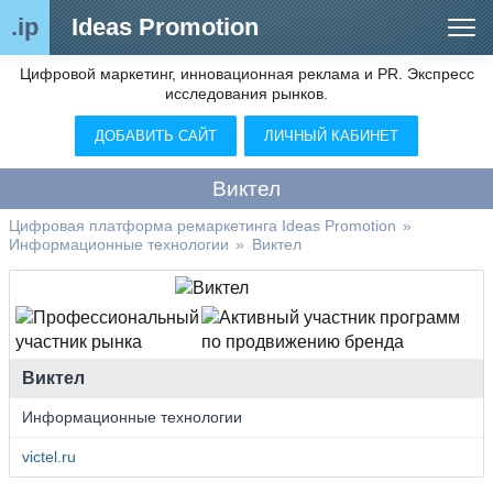
.ip
Ideas Promotion
Цифровой маркетинг, инновационная реклама и PR. Экспресс
Сегменты рынка
исследования рынков.
Цифровой ремаркетинг (анализ рынка)
ДОБАВИТЬ САЙТ
ЛИЧНЫЙ КАБИНЕТ
Отраслевой обозреватель
Виктел
Видео
Цифровая платформа ремаркетинга Ideas Promotion
»
Информационные технологии
»
Виктел
О нас
Контакты
Виктел
Информационные технологии
victel.ru