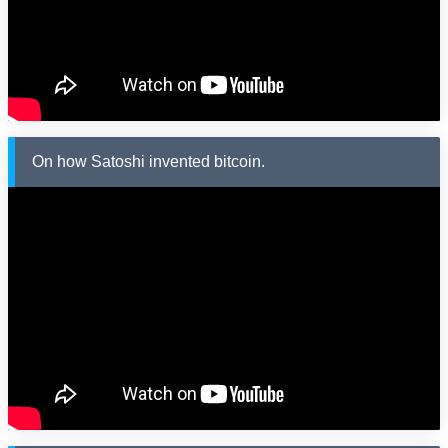
On how Satoshi invented bitcoin.