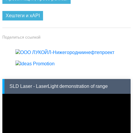
Хештеги и xAPI
Поделиться ссылкой
SLD Laser - LaserLight demonstration of range