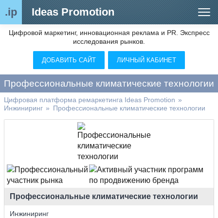
.ip
Ideas Promotion
Цифровой маркетинг, инновационная реклама и PR. Экспресс
Сегменты рынка
исследования рынков.
Цифровой ремаркетинг (анализ рынка)
ДОБАВИТЬ САЙТ
ЛИЧНЫЙ КАБИНЕТ
Отраслевой обозреватель
Профессиональные климатические технологии
Видео
Цифровая платформа ремаркетинга Ideas Promotion
»
Инжиниринг
»
Профессиональные климатические технологии
О нас
Контакты
Профессиональные климатические технологии
Инжиниринг