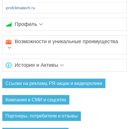
profclimatech.ru
Профиль
Кондиционеры, сплит-системы, системы вентиляции,
Возможности и уникальные преимущества
отопление, увлажнители. Все виды климатического
оборудования. Доставка по Москве и области,
проектирование, монтаж, ремонт и сервис, гарантийное и
постгарантийное обслуживание. Установка под ключ.
Ожидается заполнение информации...
Консультации, бесплатный вызов специалиста. Возможность
История и Активы
онлайн-заказа. Подробный прайс-лист на все оборудование.
Технические характеристики всех типов кондиционеров.
Ожидается заполнение информации...
Ссылки на рекламу, PR-акции и видеоролики
Компания в СМИ и соцсетях
Партнеры, потребители и отзывы