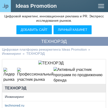
.ip
Ideas Promotion
Цифровой маркетинг, инновационная реклама и PR. Экспресс
Сегменты рынка
исследования рынков.
Цифровой ремаркетинг (анализ рынка)
ДОБАВИТЬ САЙТ
ЛИЧНЫЙ КАБИНЕТ
Отраслевой обозреватель
ТЕХНОРЭД
Видео
Цифровая платформа ремаркетинга Ideas Promotion
»
Инжиниринг
»
ТЕХНОРЭД
О нас
Контакты
ТЕХНОРЭД
Инжиниринг
technored.ru