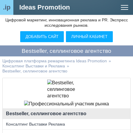
.ip
Ideas Promotion
Цифровой маркетинг, инновационная реклама и PR. Экспресс
Сегменты рынка
исследования рынков.
Цифровой ремаркетинг (анализ рынка)
ДОБАВИТЬ САЙТ
ЛИЧНЫЙ КАБИНЕТ
Отраслевой обозреватель
Bestseller, селлинговое агентство
Видео
Цифровая платформа ремаркетинга Ideas Promotion
»
Консалтинг Выставки и Реклама
»
О нас
Bestseller, селлинговое агентство
Контакты
Bestseller, селлинговое агентство
Консалтинг Выставки Реклама