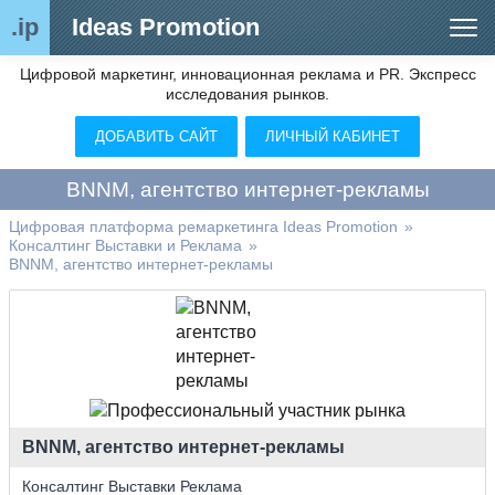
.ip
Ideas Promotion
Цифровой маркетинг, инновационная реклама и PR. Экспресс
Сегменты рынка
исследования рынков.
Цифровой ремаркетинг (анализ рынка)
ДОБАВИТЬ САЙТ
ЛИЧНЫЙ КАБИНЕТ
Отраслевой обозреватель
BNNM, агентство интернет-рекламы
Видео
Цифровая платформа ремаркетинга Ideas Promotion
»
Консалтинг Выставки и Реклама
»
О нас
BNNM, агентство интернет-рекламы
Контакты
BNNM, агентство интернет-рекламы
Консалтинг Выставки Реклама