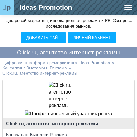
.ip
Ideas Promotion
Цифровой маркетинг, инновационная реклама и PR. Экспресс
Сегменты рынка
исследования рынков.
Цифровой ремаркетинг (анализ рынка)
ДОБАВИТЬ САЙТ
ЛИЧНЫЙ КАБИНЕТ
Отраслевой обозреватель
Click.ru, агентство интернет-рекламы
Видео
Цифровая платформа ремаркетинга Ideas Promotion
»
Консалтинг Выставки и Реклама
»
О нас
Click.ru, агентство интернет-рекламы
Контакты
Click.ru, агентство интернет-рекламы
Консалтинг Выставки Реклама