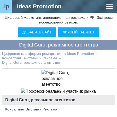
.ip
Ideas Promotion
Цифровой маркетинг, инновационная реклама и PR. Экспресс
Сегменты рынка
исследования рынков.
Цифровой ремаркетинг (анализ рынка)
ДОБАВИТЬ САЙТ
ЛИЧНЫЙ КАБИНЕТ
Отраслевой обозреватель
Digital Guru, рекламное агентство
Видео
Цифровая платформа ремаркетинга Ideas Promotion
»
Консалтинг Выставки и Реклама
»
О нас
Digital Guru, рекламное агентство
Контакты
Digital Guru, рекламное агентство
Консалтинг Выставки Реклама