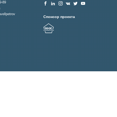
9-89
u
vellpetrov
Спонсор проекта