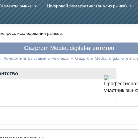
Сегменты рынка
Цифровой ремаркетинг (анализ рынка)
кспресс исследования рынков.
Gazprom Media, digital-агентство
»
Консалтинг Выставки и Реклама
»
Gazprom Media, digital-агентст
гентство
а