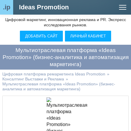
.ip
Ideas Promotion
Цифровой маркетинг, инновационная реклама и PR. Экспресс
Сегменты рынка
исследования рынков.
Цифровой ремаркетинг (анализ рынка)
ДОБАВИТЬ САЙТ
ЛИЧНЫЙ КАБИНЕТ
Отраслевой обозреватель
Мультиотраслевая платформа «Ideas
Видео
Promotion» (бизнес-аналитика и автоматизация
маркетинга)
О нас
Цифровая платформа ремаркетинга Ideas Promotion
»
Контакты
Консалтинг Выставки и Реклама
»
Мультиотраслевая платформа «Ideas Promotion» (бизнес-
аналитика и автоматизация маркетинга)