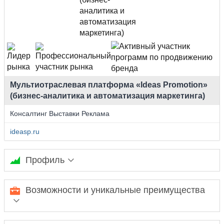
Мультиотраслевая платформа «Ideas Promotion»
(бизнес-аналитика и автоматизация маркетинга)
Консалтинг Выставки Реклама
ideasp.ru
Профиль
Ideas Promotion - цифровая платформа интеллектуального
Возможности и уникальные преимущества
маркетинга и ремаркетинга. Платформа автоматизации
маркетинга, цифровой адаптации бизнеса, продвижения
бизнеса в онлайн и WEB 3.0. Ideas Promotion представляет
решение по развитию быстрых коммуникаций. Платформа
Маркетинговый сервис для руководителей бизнеса,