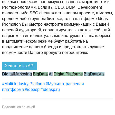
неограниченного расширения круга партнеров.
все чья профессия напрямую связанна с маркетингом и
PR технологиями. Если вы CEO, DMM, Development
manager либо SEO специалист в новом проекте, в малом,
среднем либо крупном бизнесе, то на платформе Ideas
Promotion Вы быстро настроите коммуникации с Вашей
целевой аудиторией, сориентируетесь в потоке событий
на рынке, а интеллектуальные инструменты платформы
в автоматическом режиме будут работать на
продвижение вашего бренда и представлять лучшие
возможности Вашего продукта потребителю.
Хештеги и xAPI
DigitalMarketing
BigData
AI
DigitalPlatforms
BigDataViz
#
Multi Industry Platform
#Мультиотраслевая
платформа
#ideasp
#ideasp.ru
Поделиться ссылкой