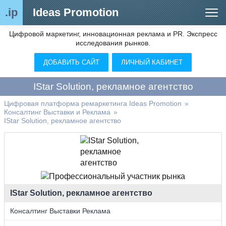
.ip
Ideas Promotion
Цифровой маркетинг, инновационная реклама и PR. Экспресс
Сегменты рынка
исследования рынков.
Цифровой ремаркетинг (анализ рынка)
ДОБАВИТЬ САЙТ
ЛИЧНЫЙ КАБИНЕТ
Отраслевой обозреватель
IStar Solution, рекламное агентство
Видео
Цифровая платформа ремаркетинга Ideas Promotion
»
Консалтинг Выставки и Реклама
»
О нас
IStar Solution, рекламное агентство
Контакты
IStar Solution, рекламное агентство
Консалтинг Выставки Реклама