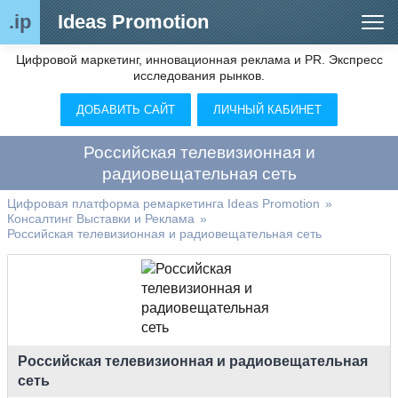
.ip
Ideas Promotion
Цифровой маркетинг, инновационная реклама и PR. Экспресс
Сегменты рынка
исследования рынков.
Цифровой ремаркетинг (анализ рынка)
ДОБАВИТЬ САЙТ
ЛИЧНЫЙ КАБИНЕТ
Отраслевой обозреватель
Российская телевизионная и
Видео
радиовещательная сеть
О нас
Цифровая платформа ремаркетинга Ideas Promotion
»
Консалтинг Выставки и Реклама
»
Российская телевизионная и радиовещательная сеть
Контакты
Российская телевизионная и радиовещательная
сеть