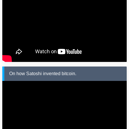
On how Satoshi invented bitcoin.