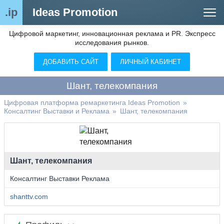
.ip
Ideas Promotion
Цифровой маркетинг, инновационная реклама и PR. Экспресс
Сегменты рынка
исследования рынков.
Цифровой ремаркетинг (анализ рынка)
ДОБАВИТЬ САЙТ
ЛИЧНЫЙ КАБИНЕТ
Отраслевой обозреватель
Шант, телекомпания
Видео
Цифровая платформа ремаркетинга Ideas Promotion
»
Консалтинг Выставки и Реклама
»
Шант, телекомпания
О нас
Контакты
Шант, телекомпания
Консалтинг Выставки Реклама
shanttv.com