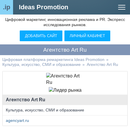
.ip
Ideas Promotion
Цифровой маркетинг, инновационная реклама и PR. Экспресс
Сегменты рынка
исследования рынков.
Цифровой ремаркетинг (анализ рынка)
ДОБАВИТЬ САЙТ
ЛИЧНЫЙ КАБИНЕТ
Отраслевой обозреватель
Агентство Art Ru
Видео
Цифровая платформа ремаркетинга Ideas Promotion
»
Культура, искусство, СМИ и образование
»
Агентство Art Ru
О нас
Контакты
Агентство Art Ru
Культура, искусство, СМИ и образование
agencyart.ru