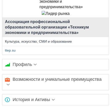
Ассоциация профессиональной
образовательной организации «Техникум
экономики и предпринимательства»
Культура, искусство, СМИ и образование
ttep.su
Профиль
Техникум экономики и предпринимательства готовит
Возможности и уникальные преимущества
специалистов среднего профессионального образования по
экономическим, правовым и техническим специальностям.
Реализует краткосрочные курсы по охране труда,
сертифицированные курсы 1С-Бухгалтерия.
Ожидается заполнение информации...
История и Активы
Ожидается заполнение информации...