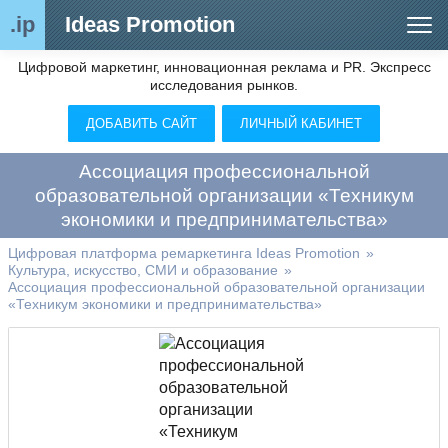
.ip
Ideas Promotion
Цифровой маркетинг, инновационная реклама и PR. Экспресс
Сегменты рынка
исследования рынков.
Цифровой ремаркетинг (анализ рынка)
ДОБАВИТЬ САЙТ
ЛИЧНЫЙ КАБИНЕТ
Отраслевой обозреватель
Ассоциация профессиональной
Видео
образовательной организации «Техникум
экономики и предпринимательства»
О нас
Цифровая платформа ремаркетинга Ideas Promotion
»
Контакты
Культура, искусство, СМИ и образование
»
Ассоциация профессиональной образовательной организации
«Техникум экономики и предпринимательства»