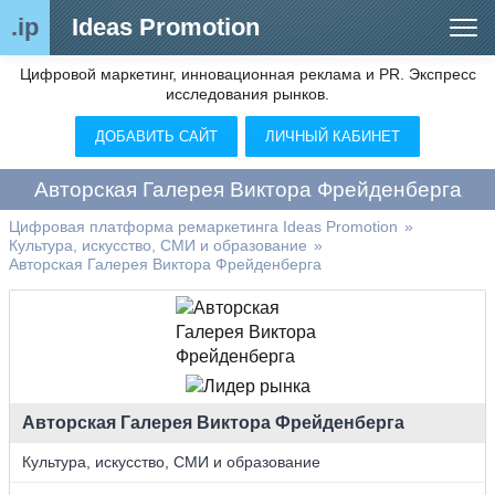
.ip
Ideas Promotion
Цифровой маркетинг, инновационная реклама и PR. Экспресс
Сегменты рынка
исследования рынков.
Цифровой ремаркетинг (анализ рынка)
ДОБАВИТЬ САЙТ
ЛИЧНЫЙ КАБИНЕТ
Отраслевой обозреватель
Авторская Галерея Виктора Фрейденберга
Видео
Цифровая платформа ремаркетинга Ideas Promotion
»
Культура, искусство, СМИ и образование
»
О нас
Авторская Галерея Виктора Фрейденберга
Контакты
Авторская Галерея Виктора Фрейденберга
Культура, искусство, СМИ и образование