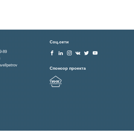
Соц.сети
9-89
u
vellpetrov
Спонсор проекта