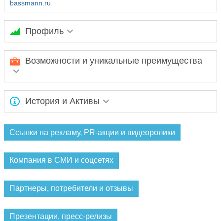
bassmann.ru
Профиль
Организация концертов классической музыки. Оригинальная
Возможности и уникальные преимущества
и понятная классика в современном прочтении –
откровенно, без пафоса, с чувством юмора и страстностью.
Признанные звёзды и новые яркие имена академической
История и Активы
сцены.
Ожидается заполнение информации...
Ссылки на рекламу, PR-акции и видеоролики
Компания в СМИ и соцсетях
Партнеры, потребители и отзывы
Презентации, пресс-релизы