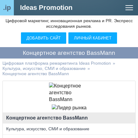
.ip
Ideas Promotion
Цифровой маркетинг, инновационная реклама и PR. Экспресс
Сегменты рынка
исследования рынков.
Цифровой ремаркетинг (анализ рынка)
ДОБАВИТЬ САЙТ
ЛИЧНЫЙ КАБИНЕТ
Отраслевой обозреватель
Концертное агентство BassMann
Видео
Цифровая платформа ремаркетинга Ideas Promotion
»
Культура, искусство, СМИ и образование
»
О нас
Концертное агентство BassMann
Контакты
Концертное агентство BassMann
Культура, искусство, СМИ и образование