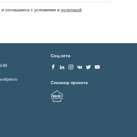
х
и соглашаюсь с условиями и
политикой
Соц.сети
9-89
u
vellpetrov
Спонсор проекта