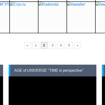
«
1
2
3
4
5
»
AGE of UNIVERSE "TIME in perspective"