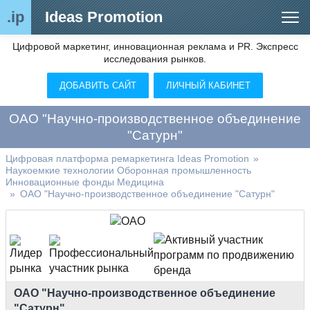
.ip
Ideas Promotion
Цифровой маркетинг, инновационная реклама и PR. Экспресс
Сегменты рынка
исследования рынков.
Цифровой ремаркетинг (анализ рынка)
ДОБАВИТЬ САЙТ
ЛИЧНЫЙ КАБИНЕТ
Отраслевой обозреватель
ОАО "Научно-производственное объединение
Видео
"Сатурн"
О нас
Цифровая платформа ремаркетинга Ideas Promotion
»
Наукоемкие технологии Оборонная промышленность
Инновационные фонды Медицина
Контакты
»
ОАО "Научно-производственное объединение "Сатурн"
ОАО "Научно-производственное объединение
"Сатурн"