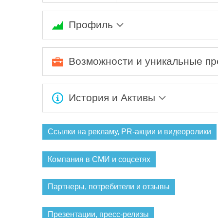
Профиль
Корпорация «ОБОРОНПРОМ» - многопрофиль
машиностроении и высоких технологий. Вход
Возможности и уникальные п
Ожидается заполнение информации...
История и Активы
Корпорация «ОБОРОНПРОМ» - многопрофиль
машиностроении и высоких технологий. Вход
Ссылки на рекламу, PR-акции и видеоролики
Компания в СМИ и соцсетях
Партнеры, потребители и отзывы
Презентации, пресс-релизы