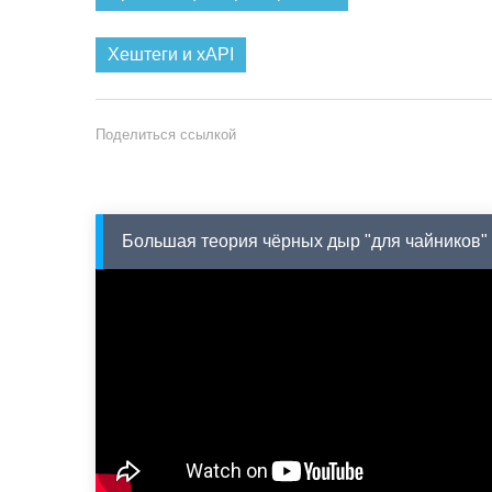
Хештеги и xAPI
Поделиться ссылкой
Большая теория чёрных дыр "для чайников"