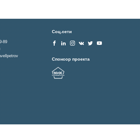
Соц.сети
9-89
u
vellpetrov
Спонсор проекта