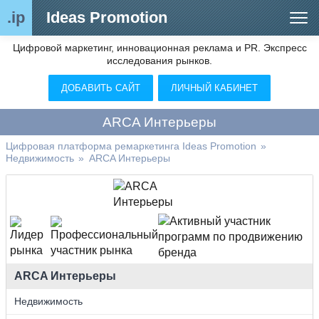
.ip
Ideas Promotion
Цифровой маркетинг, инновационная реклама и PR. Экспресс
Сегменты рынка
исследования рынков.
Цифровой ремаркетинг (анализ рынка)
ДОБАВИТЬ САЙТ
ЛИЧНЫЙ КАБИНЕТ
Отраслевой обозреватель
ARCA Интерьеры
Видео
Цифровая платформа ремаркетинга Ideas Promotion
»
Недвижимость
»
ARCA Интерьеры
О нас
Контакты
ARCA Интерьеры
Недвижимость