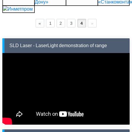
«
1
2
3
4
»
SLD Laser - LaserLight demonstration of range