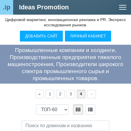
.ip
Ideas Promotion
Цифровой маркетинг, инновационная реклама и PR. Экспресс
Сегменты рынка
исследования рынков.
Цифровой ремаркетинг (анализ рынка)
ДОБАВИТЬ САЙТ
ЛИЧНЫЙ КАБИНЕТ
Отраслевой обозреватель
Промышленные компании и холдинги,
Видео
Производственные предприятия тяжелого
машиностроения, Производители широкого
О нас
спектра промышленного сырья и
промышленных товаров.
Контакты
«
1
2
3
4
»