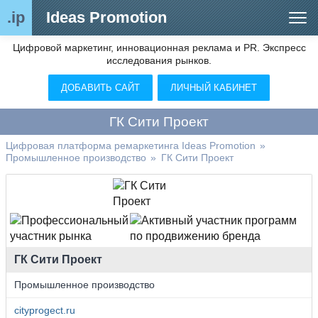
.ip
Ideas Promotion
Цифровой маркетинг, инновационная реклама и PR. Экспресс
Сегменты рынка
исследования рынков.
Цифровой ремаркетинг (анализ рынка)
ДОБАВИТЬ САЙТ
ЛИЧНЫЙ КАБИНЕТ
Отраслевой обозреватель
ГК Сити Проект
Видео
Цифровая платформа ремаркетинга Ideas Promotion
»
Промышленное производство
»
ГК Сити Проект
О нас
Контакты
ГК Сити Проект
Промышленное производство
cityprogect.ru