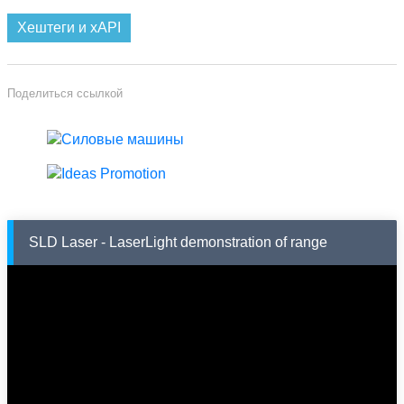
Хештеги и xAPI
Поделиться ссылкой
SLD Laser - LaserLight demonstration of range