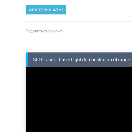
Хештеги и xAPI
Поделиться ссылкой
SLD Laser - LaserLight demonstration of range