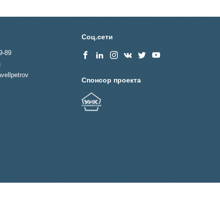
Соц.сети
9-89
u
vellpetrov
Спонсор проекта