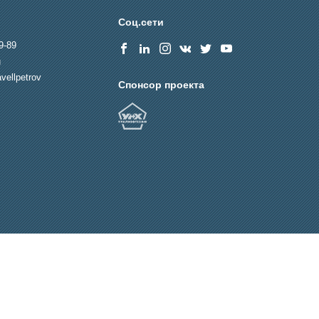
Соц.сети
9-89
u
vellpetrov
Спонсор проекта