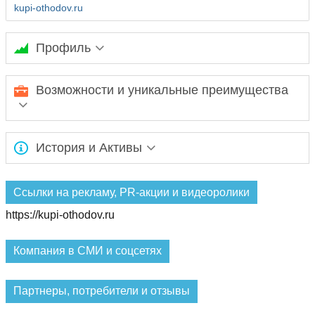
kupi-othodov.ru
Профиль
Продажа всех видов отходов полимеров и
Возможности и уникальные преимущества
пластика
собственные машины для доставки. Низкие цены.
Поставки отходов пластика с сортировочной базы в Москве.
История и Активы
Ожидается заполнение информации...
Ссылки на рекламу, PR-акции и видеоролики
https://kupi-othodov.ru
Компания в СМИ и соцсетях
Партнеры, потребители и отзывы