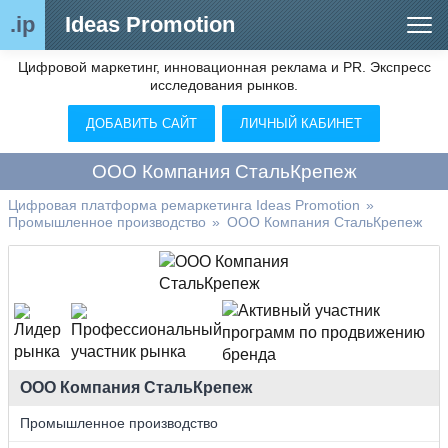
.ip
Ideas Promotion
Цифровой маркетинг, инновационная реклама и PR. Экспресс
Сегменты рынка
исследования рынков.
Цифровой ремаркетинг (анализ рынка)
ДОБАВИТЬ САЙТ
ЛИЧНЫЙ КАБИНЕТ
Отраслевой обозреватель
ООО Компания СтальКрепеж
Видео
Цифровая платформа ремаркетинга Ideas Promotion
»
Промышленное производство
»
ООО Компания СтальКрепеж
О нас
Контакты
ООО Компания СтальКрепеж
Промышленное производство