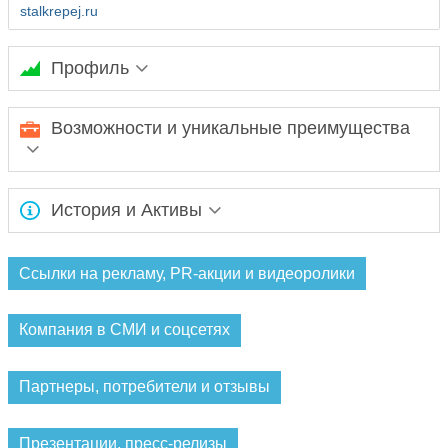
stalkrepej.ru
Профиль
Компания СтальКрепеж осуществляет производство
Возможности и уникальные преимущества
перфорированного крепежа, анкеров, метизов и других
крепежных изделий.
Ожидается заполнение информации...
История и Активы
Ожидается заполнение информации...
Ссылки на рекламу, PR-акции и видеоролики
Компания в СМИ и соцсетях
Партнеры, потребители и отзывы
Презентации, пресс-релизы