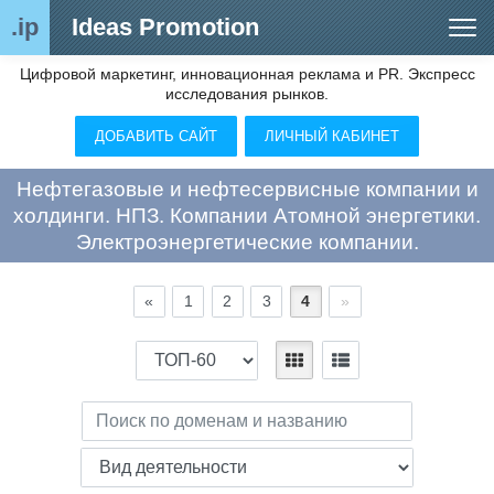
.ip
Ideas Promotion
Цифровой маркетинг, инновационная реклама и PR. Экспресс
Сегменты рынка
исследования рынков.
Цифровой ремаркетинг (анализ рынка)
ДОБАВИТЬ САЙТ
ЛИЧНЫЙ КАБИНЕТ
Отраслевой обозреватель
Нефтегазовые и нефтесервисные компании и
Видео
холдинги. НПЗ. Компании Атомной энергетики.
Электроэнергетические компании.
О нас
Контакты
«
1
2
3
4
»