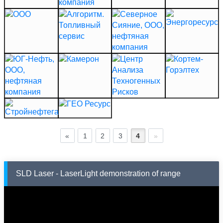
«
1
2
3
4
»
SLD Laser - LaserLight demonstration of range