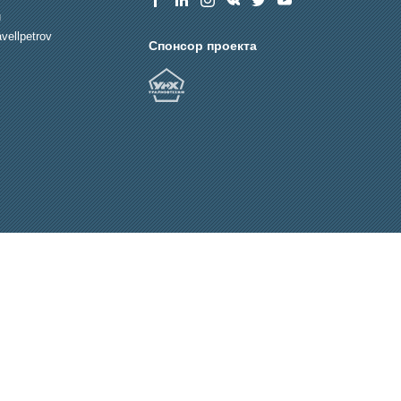
u
vellpetrov
Спонсор проекта