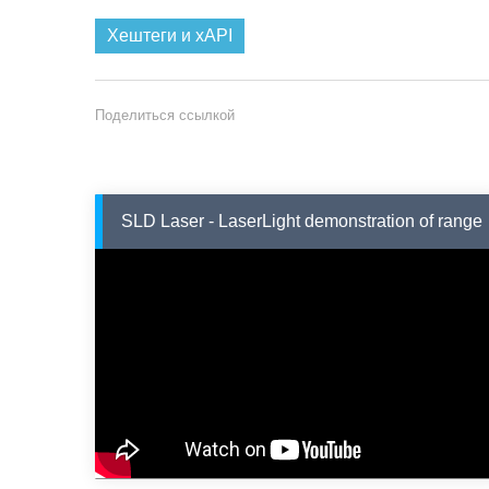
Хештеги и xAPI
Поделиться ссылкой
SLD Laser - LaserLight demonstration of range