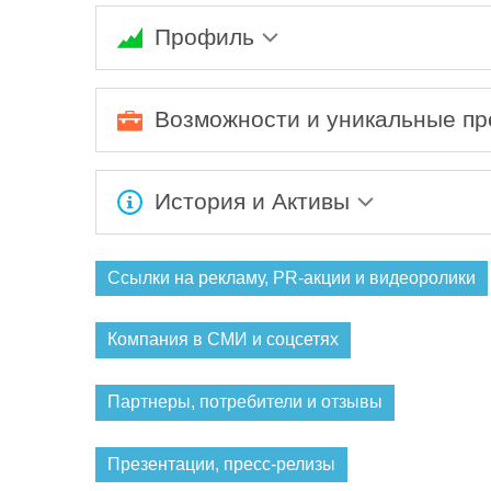
Профиль
Компания DMLieferant готова предложить св
доставке импортного оборудования и компле
Возможности и уникальные п
знание рынка и гибкий подход. Компания DMLi
своим клиентам ГАРАНТИРОВАННОЕ сокращ
Ожидается заполнение информации...
История и Активы
Ожидается заполнение информации...
Ссылки на рекламу, PR-акции и видеоролики
Компания в СМИ и соцсетях
Партнеры, потребители и отзывы
Презентации, пресс-релизы