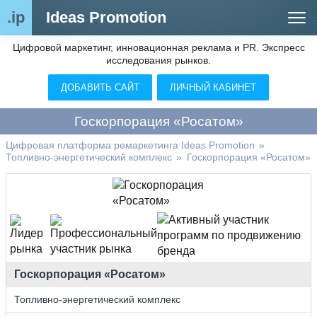
.ip
Ideas Promotion
Цифровой маркетинг, инновационная реклама и PR. Экспресс
Сегменты рынка
исследования рынков.
Цифровой ремаркетинг (анализ рынка)
ДОБАВИТЬ САЙТ
ЛИЧНЫЙ КАБИНЕТ
Отраслевой обозреватель
Госкорпорация «Росатом»
Видео
Цифровая платформа ремаркетинга Ideas Promotion
»
Топливно-энергетический комплекс
»
Госкорпорация «Росатом»
О нас
Контакты
Госкорпорация «Росатом»
Топливно-энергетический комплекс