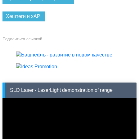
Хештеги и xAPI
Поделиться ссылкой
SLD Laser - LaserLight demonstration of range