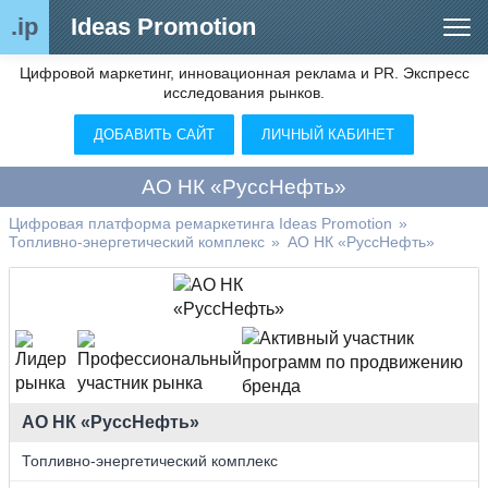
.ip
Ideas Promotion
Цифровой маркетинг, инновационная реклама и PR. Экспресс
Сегменты рынка
исследования рынков.
Цифровой ремаркетинг (анализ рынка)
ДОБАВИТЬ САЙТ
ЛИЧНЫЙ КАБИНЕТ
Отраслевой обозреватель
АО НК «РуссНефть»
Видео
Цифровая платформа ремаркетинга Ideas Promotion
»
Топливно-энергетический комплекс
»
АО НК «РуссНефть»
О нас
Контакты
АО НК «РуссНефть»
Топливно-энергетический комплекс