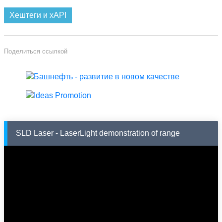
Хештеги и xAPI
Поделиться ссылкой
SLD Laser - LaserLight demonstration of range