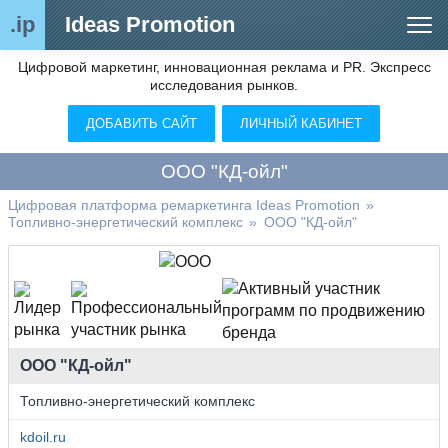
.ip
Ideas Promotion
Цифровой маркетинг, инновационная реклама и PR. Экспресс
Сегменты рынка
исследования рынков.
Цифровой ремаркетинг (анализ рынка)
ДОБАВИТЬ САЙТ
ЛИЧНЫЙ КАБИНЕТ
Отраслевой обозреватель
ООО "КД-ойл"
Видео
Цифровая платформа ремаркетинга Ideas Promotion
»
Топливно-энергетический комплекс
»
ООО "КД-ойл"
О нас
Контакты
ООО "КД-ойл"
Топливно-энергетический комплекс
kdoil.ru