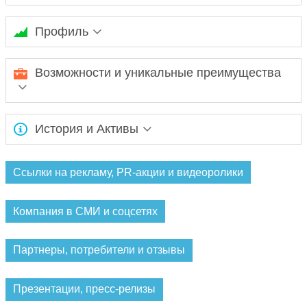
Профиль
ООО «КД-ойл» осуществляет оптовые продажи
Возможности и уникальные преимущества
нефтепродуктов всех видов, сортов, марок. Всегда в наличии
и горючее, и сжиженный углеводородный газ, и все виды
темных нефтепродуктов.
Четкое соблюдение договорных условий поставки:
История и Активы
своевременная транспортировка и отгрузка продукции.
Соответствие стандартам ГОСТ: продукция закупается
напрямую у крупных и проверенных поставщиков.
Компания успешно работает на рынке продажи
нефтепродуктов более восьми лет.
Ссылки на рекламу, PR-акции и видеоролики
Компания в СМИ и соцсетях
Партнеры, потребители и отзывы
Презентации, пресс-релизы