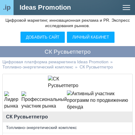
.ip
Ideas Promotion
Цифровой маркетинг, инновационная реклама и PR. Экспресс
Сегменты рынка
исследования рынков.
Цифровой ремаркетинг (анализ рынка)
ДОБАВИТЬ САЙТ
ЛИЧНЫЙ КАБИНЕТ
Отраслевой обозреватель
СК Русвьетпетро
Видео
Цифровая платформа ремаркетинга Ideas Promotion
»
Топливно-энергетический комплекс
»
СК Русвьетпетро
О нас
Контакты
СК Русвьетпетро
Топливно-энергетический комплекс